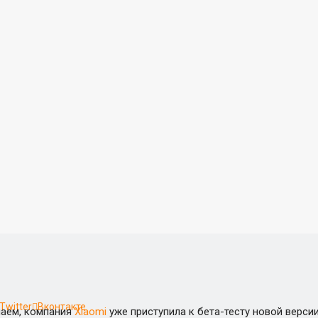
Twitter
Вконтакте
наем, компания
Xiaomi
уже приступила к бета-тесту новой верс