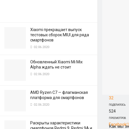
Xiaomi прекращает выпуск
тестовых сборок MIUI для ряда
смартфонов
02.06.2020
Обновленный Xiaomi Mi Mix
Alpha ждать не стоит
02.06.2020
AMD Ryzen C7 — флагманская
платформа для смартфонов
32
02.06.2020
ПОДЕЛИЛОСЬ
524
ПРОСМОТРОВ
Раскрыты характеристики
Facebook
Как мы з
смартфонов Redmi 9, Redmi 9A и