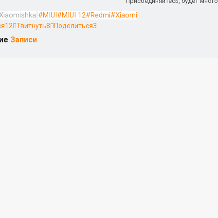
Присоединяйтесь, будет много
Xiaomishka
MIUI
MIUI 12
Redmi
Xiaomi
ся
12
Твитнуть
8
Поделиться
3
ие
Записи