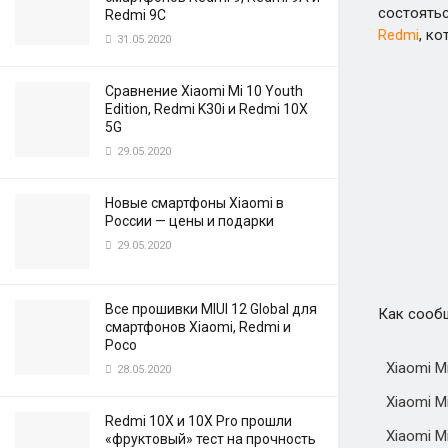
состоятьс
Redmi 9C
Redmi
, к
31.05.2020
Сравнение Xiaomi Mi 10 Youth
Edition, Redmi K30i и Redmi 10X
5G
29.05.2020
Новые смартфоны Xiaomi в
России — цены и подарки
29.05.2020
Все прошивки MIUI 12 Global для
Как сообщ
смартфонов Xiaomi, Redmi и
Poco
Xiaomi Mi
28.05.2020
Xiaomi Mi
Redmi 10X и 10X Pro прошли
Xiaomi M
«фруктовый» тест на прочность