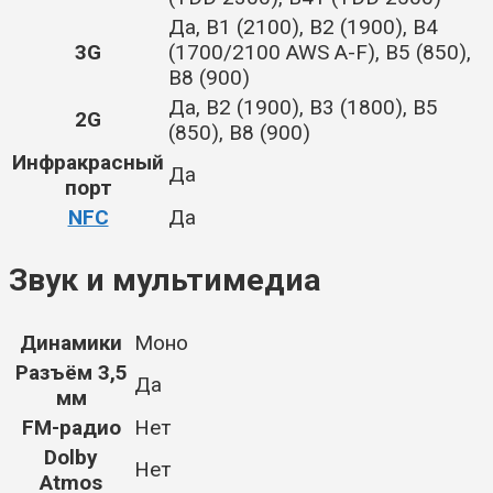
Да,
B1 (2100), B2 (1900), B4
3G
(1700/2100 AWS A-F), B5 (850),
B8 (900)
Да,
B2 (1900), B3 (1800), B5
2G
(850), B8 (900)
Инфракрасный
Да
порт
NFC
Да
Звук и мультимедиа
Динамики
Моно
Разъём 3,5
Да
мм
FM-радио
Нет
Dolby
Нет
Atmos