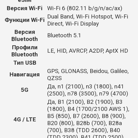
Версия Wi-Fi
Wi-Fi 6 (802.11 b/g/n/ac/ax)
Dual Band, Wi-Fi Hotspot, Wi-Fi
Функции Wi-Fi
Direct, Wi-Fi Display
Версия
Bluetooth 5.1
Bluetooth
Профили
LE, HID, AVRCP, A2DP, AptX HD
Bluetooth
Тип USB
GPS, GLONASS, Beidou, Galileo,
Навигация
QZSS
Да,
n1 (2100), n3 (1800), n41
5G
(2500), n78 (3500), n79 (4700)
Да,
B1 (2100), B2 (1900), B3
(1800), B4 (1700/2100 AWS 1),
B5 (850), B7 (2600), B8 (900),
4G / LTE
B20 (800), B28b (700), B28a
(700), B38 (TDD 2600), B40
(TDD 2300), B41 (TDD 2500)