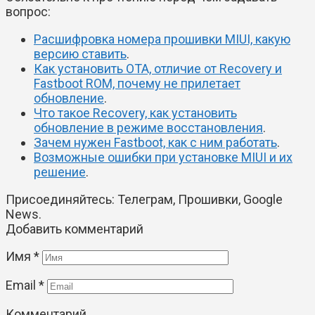
вопрос:
Расшифровка номера прошивки MIUI, какую
версию ставить
.
Как установить OTA, отличие от Recovery и
Fastboot ROM, почему не прилетает
обновление
.
Что такое Recovery, как установить
обновление в режиме восстановления
.
Зачем нужен Fastboot, как с ним работать
.
Возможные ошибки при установке MIUI и их
решение
.
Присоединяйтесь:
Телеграм
,
Прошивки
,
Google
News
.
Добавить комментарий
Имя
*
Email
*
Комментарий