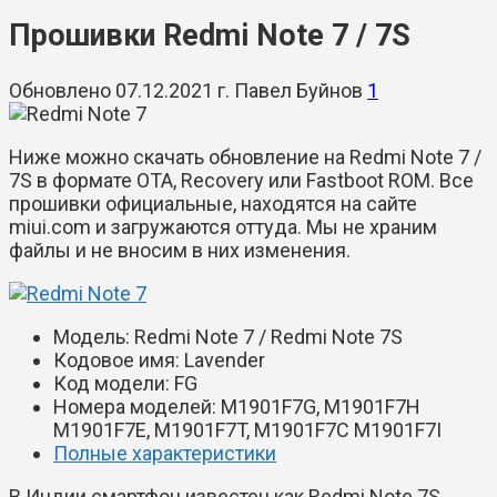
Прошивки Redmi Note 7 / 7S
Обновлено
07.12.2021
г.
Павел Буйнов
1
Ниже можно скачать обновление на Redmi Note 7 /
7S в формате OTA, Recovery или Fastboot ROM. Все
прошивки официальные, находятся на сайте
miui.com и загружаются оттуда. Мы не храним
файлы и не вносим в них изменения.
Модель
: Redmi Note 7 / Redmi Note 7S
Кодовое имя
: Lavender
Код модели
: FG
Номера моделей
:
M1901F7G, M1901F7H
M1901F7E, M1901F7T, M1901F7C
M1901F7I
Полные характеристики
В Индии смартфон известен как Redmi Note 7S.