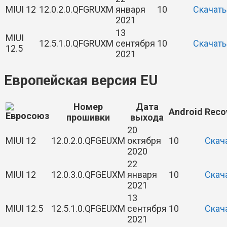
MIUI 12
12.0.2.0.QFGRUXM
января
10
Скачать
2021
13
MIUI
12.5.1.0.QFGRUXM
сентября
10
Скачать
12.5
2021
Европейская версия EU
Номер
Дата
Android
Reco
прошивки
выхода
20
MIUI 12
12.0.2.0.QFGEUXM
октября
10
Скач
2020
22
MIUI 12
12.0.3.0.QFGEUXM
января
10
Скач
2021
13
MIUI 12.5
12.5.1.0.QFGEUXM
сентября
10
Скач
2021